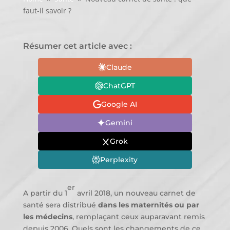
faut-il savoir ?
Résumer cet article avec :
Claude
ChatGPT
Google AI
Gemini
Grok
Perplexity
er
A partir du 1
avril 2018, un nouveau carnet de
santé sera distribué
dans les maternités ou par
les médecins
, remplaçant ceux auparavant remis
depuis 2006. Quels sont les changements de ce