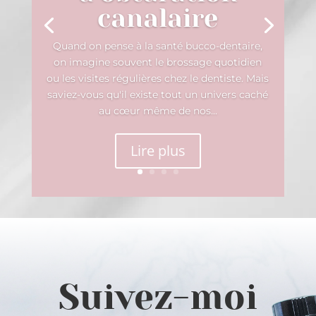
canalaire
Quand on pense à la santé bucco-dentaire,
on imagine souvent le brossage quotidien
ou les visites régulières chez le dentiste. Mais
saviez-vous qu'il existe tout un univers caché
au cœur même de nos...
Lire plus
Suivez-moi