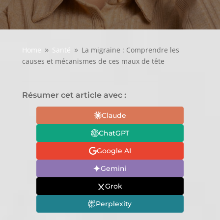
Home
Santé
La migraine : Comprendre les
9
9
causes et mécanismes de ces maux de tête
Résumer cet article avec :
Claude
ChatGPT
Google AI
Gemini
Grok
Perplexity