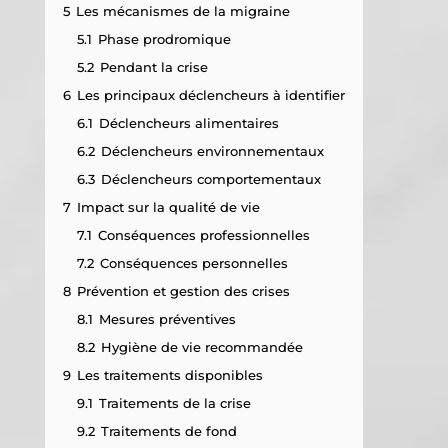
5
Les mécanismes de la migraine
5.1
Phase prodromique
5.2
Pendant la crise
6
Les principaux déclencheurs à identifier
6.1
Déclencheurs alimentaires
6.2
Déclencheurs environnementaux
6.3
Déclencheurs comportementaux
7
Impact sur la qualité de vie
7.1
Conséquences professionnelles
7.2
Conséquences personnelles
8
Prévention et gestion des crises
8.1
Mesures préventives
8.2
Hygiène de vie recommandée
9
Les traitements disponibles
9.1
Traitements de la crise
9.2
Traitements de fond