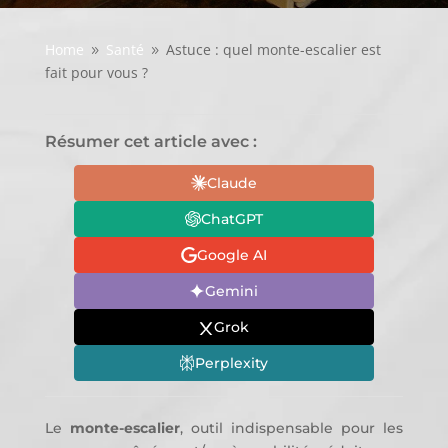
Home
Santé
Astuce : quel monte-escalier est
9
9
fait pour vous ?
Résumer cet article avec :
Claude
ChatGPT
Google AI
Gemini
Grok
Perplexity
Le
monte-escalier
, outil indispensable pour les