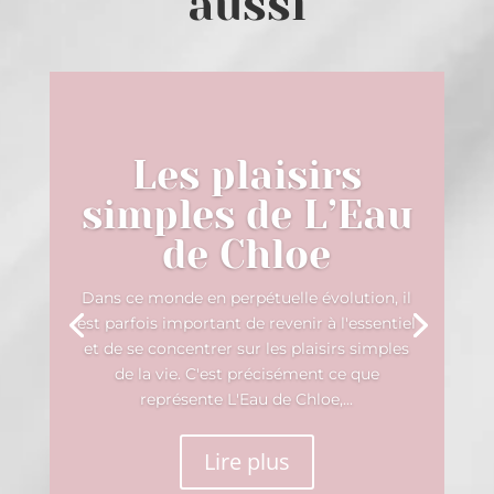
aussi
Les plaisirs
simples de L’Eau
de Chloe
Dans ce monde en perpétuelle évolution, il
est parfois important de revenir à l'essentiel
et de se concentrer sur les plaisirs simples
de la vie. C'est précisément ce que
représente L'Eau de Chloe,...
Lire plus