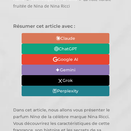
fruitée de Nina de Nina Ricci
Résumer cet article avec :
Claude
ChatGPT
Google AI
Gemini
Grok
Perplexity
Dans cet article, nous allons vous présenter le
parfum
Nina
de la célèbre marque Nina Ricci.
Vous découvrirez les caractéristiques de cette
fragrance, son histoire et les secrets de sa