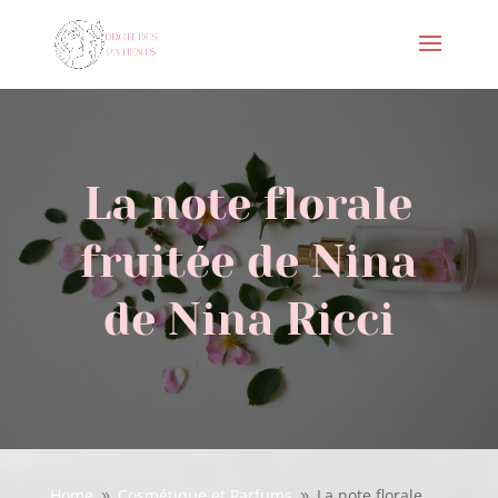
La note florale
fruitée de Nina
de Nina Ricci
Home
Cosmétique et Parfums
La note florale
9
9