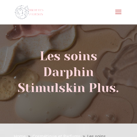
Les soins
Darphin
Stimulskin Plus.
Home
Cosmétique et Parfums
Les soins
9
9