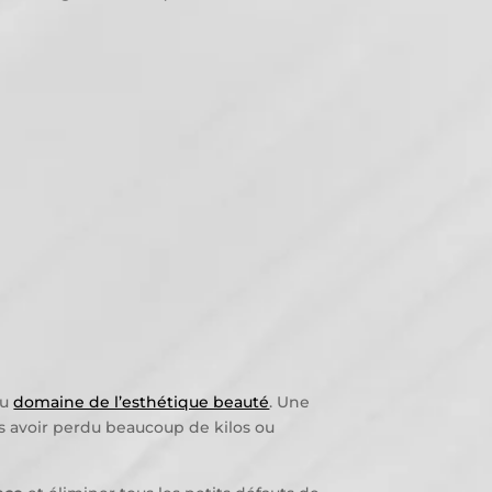
au
domaine de l’esthétique beauté
. Une
s avoir perdu beaucoup de kilos ou