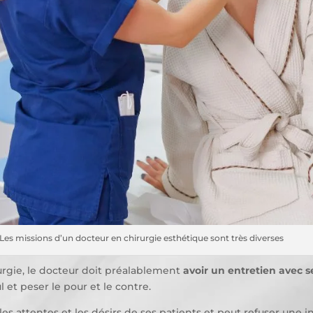
Les missions d’un docteur en chirurgie esthétique sont très diverses
urgie, le docteur doit préalablement
avoir un entretien avec s
et peser le pour et le contre.
s attentes et les désirs de ses patients et peut refuser une i