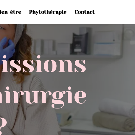
ien-être
Phytothérapie
Contact
missions
hirurgie
?