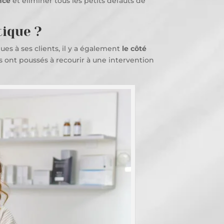
nce
et éliminer tous les petits défauts de
tique ?
s à ses clients, il y a également
le côté
s ont poussés à recourir à une intervention