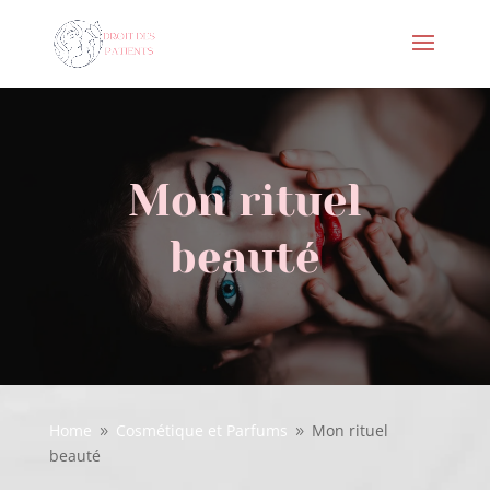
Mon rituel
beauté
Home
Cosmétique et Parfums
Mon rituel
9
9
beauté