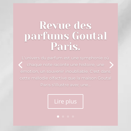
Revue des
parfums Goutal
Paris.
L'univers du parfum est une symphonie où
chaque note raconte une histoire, une
émotion, un souvenir inoubliable. C'est dans
cette mélodie olfactive que la maison Goutal
Paris s'illustre avec une...
Lire plus