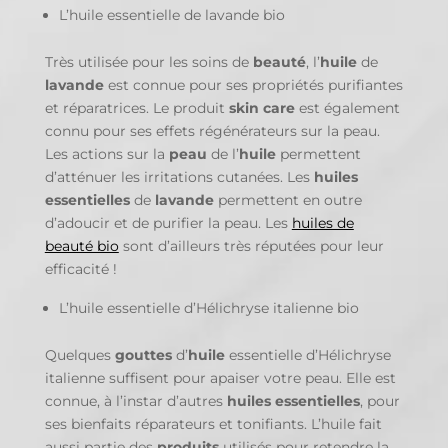
L’huile essentielle de lavande bio
Très utilisée pour les soins de
beauté
, l’
huile
de
lavande
est connue pour ses propriétés purifiantes
et réparatrices. Le produit
skin care
est également
connu pour ses effets régénérateurs sur la peau.
Les actions sur la
peau
de l’
huile
permettent
d’atténuer les irritations cutanées. Les
huiles
essentielles
de
lavande
permettent en outre
d’adoucir et de purifier la peau. Les
huiles de
beauté bio
sont d’ailleurs très réputées pour leur
efficacité !
L’huile essentielle d’Hélichryse italienne bio
Quelques
gouttes
d’
huile
essentielle d’Hélichryse
italienne suffisent pour apaiser votre peau. Elle est
connue, à l’instar d’autres
huiles essentielles
, pour
ses bienfaits réparateurs et tonifiants. L’huile fait
aussi partie des
produits
utilisés pour retendre la