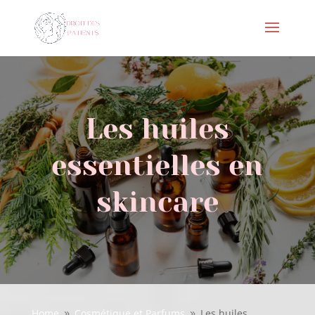
Les huiles
essentielles en
skincare
Home
Cosmétique et Parfums
Les huiles
9
9