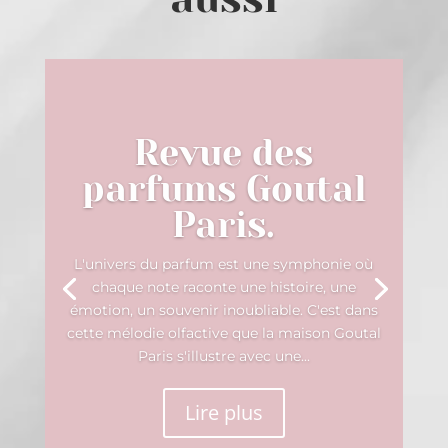
Revue des
parfums Goutal
Paris.
L'univers du parfum est une symphonie où
chaque note raconte une histoire, une
émotion, un souvenir inoubliable. C'est dans
cette mélodie olfactive que la maison Goutal
Paris s'illustre avec une...
Lire plus