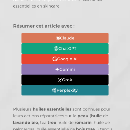
essentielles en skincare
Résumer cet article avec :
Claude
ChatGPT
Google AI
Gemini
Grok
Perplexity
Plusieurs
huiles
essentielles
sont connues pour
leurs actions réparatrices sur la
peau
(
huile
de
lavande
bio
, tea
tree
huile de
romarin
, huile de
palmarosa, huile essentielle de
bois rose
…) tandis