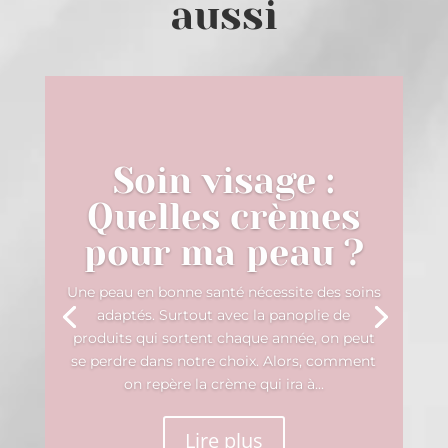
aussi
Soin visage :
Quelles crèmes
pour ma peau ?
Une peau en bonne santé nécessite des soins
adaptés. Surtout avec la panoplie de
produits qui sortent chaque année, on peut
se perdre dans notre choix. Alors, comment
on repère la crème qui ira à...
Lire plus