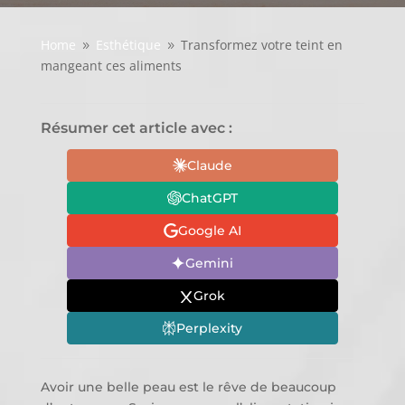
Home
Esthétique
Transformez votre teint en
9
9
mangeant ces aliments
Résumer cet article avec :
Claude
ChatGPT
Google AI
Gemini
Grok
Perplexity
Avoir une belle peau est le rêve de beaucoup