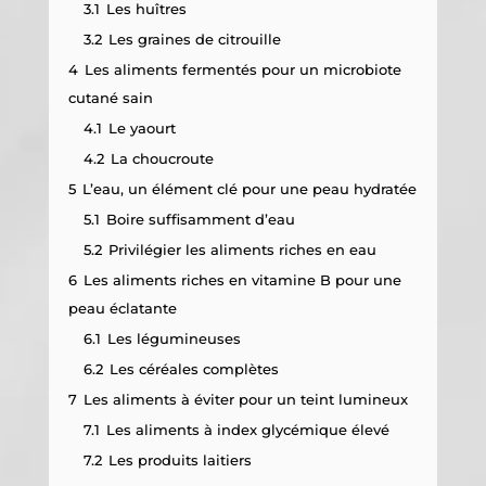
3.1
Les huîtres
3.2
Les graines de citrouille
4
Les aliments fermentés pour un microbiote
cutané sain
4.1
Le yaourt
4.2
La choucroute
5
L’eau, un élément clé pour une peau hydratée
5.1
Boire suffisamment d’eau
5.2
Privilégier les aliments riches en eau
6
Les aliments riches en vitamine B pour une
peau éclatante
6.1
Les légumineuses
6.2
Les céréales complètes
7
Les aliments à éviter pour un teint lumineux
7.1
Les aliments à index glycémique élevé
7.2
Les produits laitiers