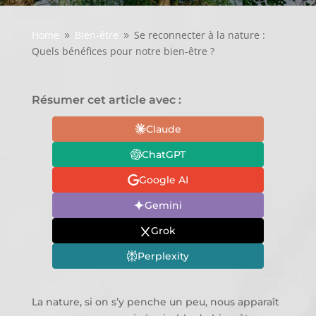
Home
Bien-être
Se reconnecter à la nature :
9
9
Quels bénéfices pour notre bien-être ?
Résumer cet article avec :
Claude
ChatGPT
Google AI
Gemini
Grok
Perplexity
La nature, si on s’y penche un peu, nous apparaît