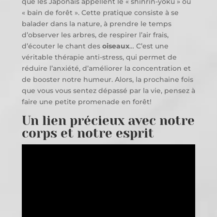
que les Japonais appellent le « shinrin-yoku » ou
« bain de forêt ». Cette pratique consiste à se
balader dans la nature, à prendre le temps
d’observer les arbres, de respirer l’air frais,
d’écouter le chant des
oiseaux
… C’est une
véritable thérapie anti-stress, qui permet de
réduire l’anxiété, d’améliorer la concentration et
de booster notre humeur. Alors, la prochaine fois
que vous vous sentez dépassé par la vie, pensez à
faire une petite promenade en forêt!
Un lien précieux avec notre
corps et notre esprit