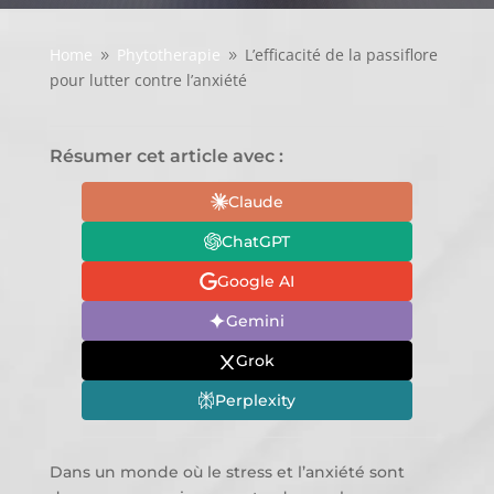
Home
Phytotherapie
L’efficacité de la passiflore
9
9
pour lutter contre l’anxiété
Résumer cet article avec :
Claude
ChatGPT
Google AI
Gemini
Grok
Perplexity
Dans un monde où le stress et l’anxiété sont