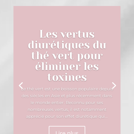
Les vertus
diurétiques du
thé vert pour
éliminer les
toxines
Le thé vert est une boisson populaire depuis
des siècles en Asie et plus récemment dans
le monde entier. Reconnu pour ses
nombreuses vertus, il est notamment
apprécié pour son effet diurétique qui...
Lire plus