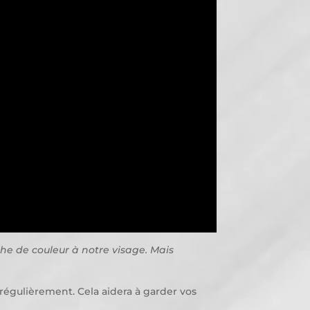
che de couleur à notre visage. Mais
 régulièrement. Cela aidera à garder vos