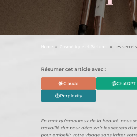
Home
Cosmétique et Parfums
Les secret
9
9
Résumer cet article avec :
Claude
ChatGPT
Perplexity
En tant qu’amoureux de la beauté, nous sa
travaillé dur pour découvrir les secrets d’
pour embellir votre visage sans irriter vo