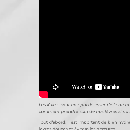
Les lèvres sont une partie essentielle de n
comment prendre soin de nos lèvres si notr
Tout d’abord, il est important de bien hydra
lèvres douces et évitera les gerçures.