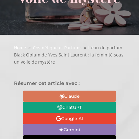
Home
Cosmétique et Parfums
L’eau de parfum
9
9
Black Opium de Yves Saint Laurent : la féminité sous
un voile de mystère
Résumer cet article avec :
Claude
ChatGPT
Google AI
Gemini