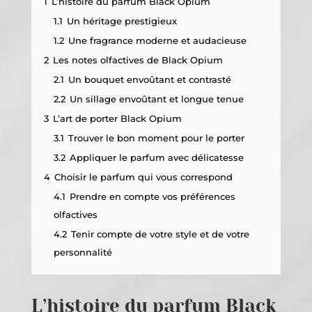
1
L’histoire du parfum Black Opium
1.1
Un héritage prestigieux
1.2
Une fragrance moderne et audacieuse
2
Les notes olfactives de Black Opium
2.1
Un bouquet envoûtant et contrasté
2.2
Un sillage envoûtant et longue tenue
3
L’art de porter Black Opium
3.1
Trouver le bon moment pour le porter
3.2
Appliquer le parfum avec délicatesse
4
Choisir le parfum qui vous correspond
4.1
Prendre en compte vos préférences
olfactives
4.2
Tenir compte de votre style et de votre
personnalité
L’histoire du parfum Black