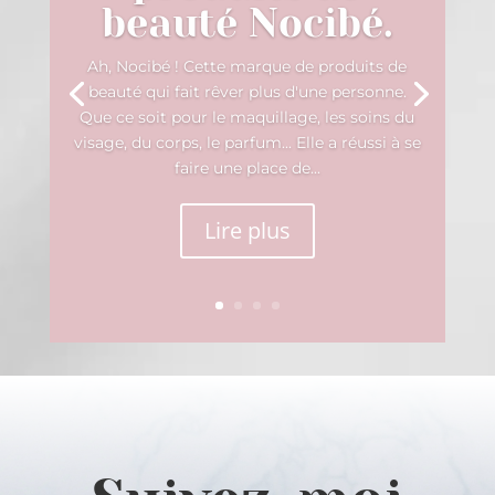
beauté Nocibé.
Ah, Nocibé ! Cette marque de produits de
beauté qui fait rêver plus d'une personne.
Que ce soit pour le maquillage, les soins du
visage, du corps, le parfum... Elle a réussi à se
faire une place de...
Lire plus