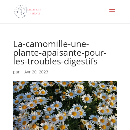
La-camomille-une-
plante-apaisante-pour-
les-troubles-digestifs
par
|
Avr 20, 2023