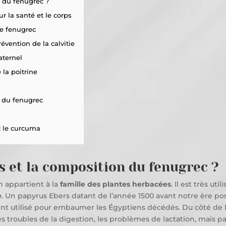
n du fenugrec ?
r la santé et le corps
le fenugrec
évention de la calvitie
aternel
la poitrine
n du fenugrec
c le curcuma
es et la composition du fenugrec ?
m
appartient à la
famille des plantes herbacées
. Il est très ut
e
. Un papyrus Ebers datant de l’année 1500 avant notre ère por
ent utilisé pour embaumer les Égyptiens décédés. Du côté de l’
s troubles de la digestion, les problèmes de lactation, mais pa