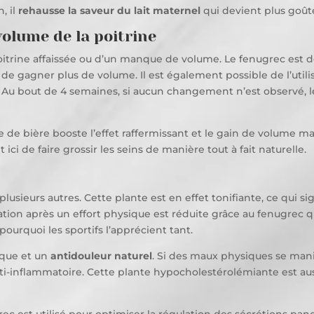
, il
rehausse la saveur du lait maternel
qui devient plus goût
olume de la poitrine
itrine affaissée ou d’un manque de volume. Le fenugrec es
in de gagner plus de volume. Il est également possible de l’util
. Au bout de 4 semaines, si aucun changement n’est observé, l
e de bière booste l’effet raffermissant et le gain de volume m
 ici de faire grossir les seins de manière tout à fait naturelle.
plusieurs autres. Cette plante est en effet tonifiante, ce qui s
ation après un effort physique est réduite grâce au fenugrec qu
ourquoi les sportifs l’apprécient tant.
aque et un
antidouleur naturel
. Si des maux physiques se mani
nti-inflammatoire. Cette plante hypocholestérolémiante est a