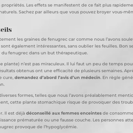
 propriétés. Les effets se manifestent de ce fait plus rapidement
naturels. Sachez par ailleurs que vous pouvez broyer vous-mê
eils
ement les graines de fenugrec car comme nous l’avons soulevé
 sont également intéressantes, sans oublier les feuilles. Bon sen
ir du fenugrec dans un but thérapeutique.
plante) n’est pas miraculeux. Il lui faut un peu de temps pour
 résultats obtenus ont une efficacité de plusieurs semaines. A
e cure,
demandez d’abord l’avis d’un médecin
. En règle géné
an.
iverses formes, telles que nous l’avons préalablement mentio
ent, cette plante stomachique risque de provoquer des troubl
. Il est déjà
déconseillé aux femmes enceintes
de consommer 
naissance prématurée ou une fausse couche. Les personnes atte
fenugrec provoque de l’hypoglycémie.