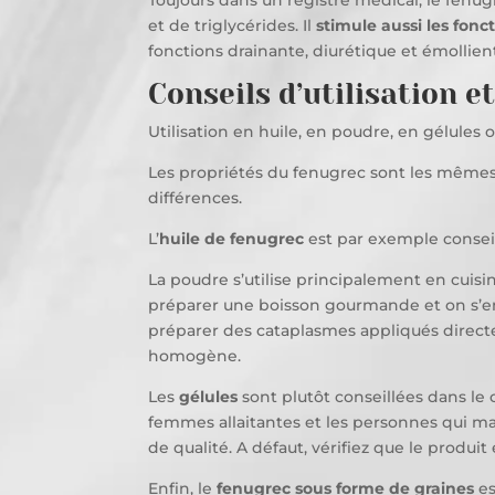
Toujours dans un registre médical, le fenug
et de triglycérides. Il
stimule aussi les fonc
fonctions drainante, diurétique et émollien
Conseils d’utilisation 
Utilisation en huile, en poudre, en gélules o
Les propriétés du fenugrec sont les mêmes q
différences.
L’
huile de fenugrec
est par exemple conseil
La poudre s’utilise principalement en cuisi
préparer une boisson gourmande et on s’en 
préparer des cataplasmes appliqués directe
homogène.
Les
gélules
sont plutôt conseillées dans le
femmes allaitantes et les personnes qui man
de qualité. A défaut, vérifiez que le produit 
Enfin, le
fenugrec sous forme de graines
es