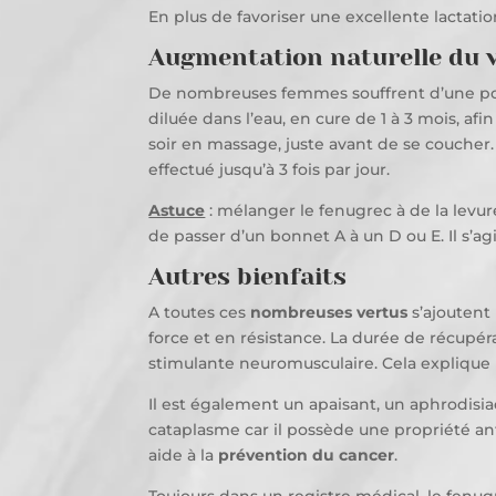
En plus de favoriser une excellente lactation
Augmentation naturelle du v
De nombreuses femmes souffrent d’une po
diluée dans l’eau, en cure de 1 à 3 mois, af
soir en massage, juste avant de se coucher
effectué jusqu’à 3 fois par jour.
Astuce
: mélanger le fenugrec à de la levur
de passer d’un bonnet A à un D ou E. Il s’agit
Autres bienfaits
A toutes ces
nombreuses vertus
s’ajoutent 
force et en résistance. La durée de récupér
stimulante neuromusculaire. Cela explique p
Il est également un apaisant, un aphrodisi
cataplasme car il possède une propriété a
aide à la
prévention du cancer
.