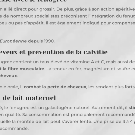
allié direct pour grossir. De plus, grâce à son action apéritive, 
que de nombreux spécialistes préconisent l’intégration du fen
 peu ou pas d’appétit. Il est également indiqué pour compense
 Européenne
depuis 1990.
eveux et prévention de la calvitie
ugrec contient un taux élevé de vitamine A et C, mais aussi de
t la fibre musculaire
. La teneur en fer, magnésium et soufre
 cheveux
.
ie orale, il
combat la perte de cheveux
, les rendant plus fort
 de lait maternel
 le fenugrec est un galactogène naturel. Autrement dit, il
st
 et en qualité. Sa consommation est principalement recommand
elle la montée de lait peut s’avérer lente. Une prise de 3 à 
s recommandé.