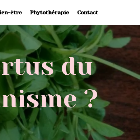
ien-être
Phytothérapie
Contact
ertus du
anisme ?