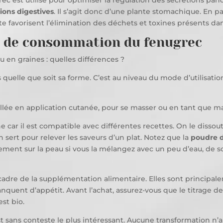
rec est utilisé pour optimiser la régulation des sécrétions pan
tions digestives
. Il s’agit donc d’une plante stomachique. En par
te favorisent l’élimination des déchets et toxines présents d
et de consommation du fenugrec
u en graines : quelles différences ?
uelle que soit sa forme. C’est au niveau du mode d’utilisation
lée en application cutanée, pour se masser ou en tant que ma
ne car il est compatible avec différentes recettes. On le disso
sert pour relever les saveurs d’un plat. Notez que la
poudre 
ment sur la peau si vous la mélangez avec un peu d’eau, de s
 cadre de la supplémentation alimentaire. Elles sont principal
quent d’appétit. Avant l’achat, assurez-vous que le titrage de
est bio.
t sans conteste le plus intéressant. Aucune transformation n’a 