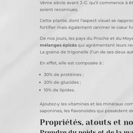
Vème siècle avant J.-C. qu’il commence à êt
soient reconnues.
Cette plante, dont l’aspect visuel se rappr
fortifier mais également ranimer le cœur 
De nos jours, les pays du Proche et du Moy
mélanges épicés
qui agrémentent leurs rec
La graine de trigonelle (l’un de ses deux a
En effet, elle est composée à :
30% de protéines ;
20% de glucides ;
10% de lipides.
Ajoutez-y les vitamines et les minéraux com
saponines, les flavonoïdes qui possèdent de
Propriétés, atouts et no
Prendre du poids et de la ma