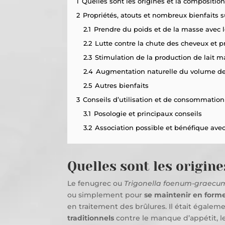
1
Quelles sont les origines et la compositio
2
Propriétés, atouts et nombreux bienfaits su
2.1
Prendre du poids et de la masse avec 
2.2
Lutte contre la chute des cheveux et pr
2.3
Stimulation de la production de lait m
2.4
Augmentation naturelle du volume de 
2.5
Autres bienfaits
3
Conseils d’utilisation et de consommatio
3.1
Posologie et principaux conseils
3.2
Association possible et bénéfique ave
Quelles sont les origin
Le fenugrec ou
Trigonella foenum-graecu
ou simplement pour
se maintenir en form
en traitement des brûlures. Il était égalem
traditionnels
contre le manque d’appétit, le